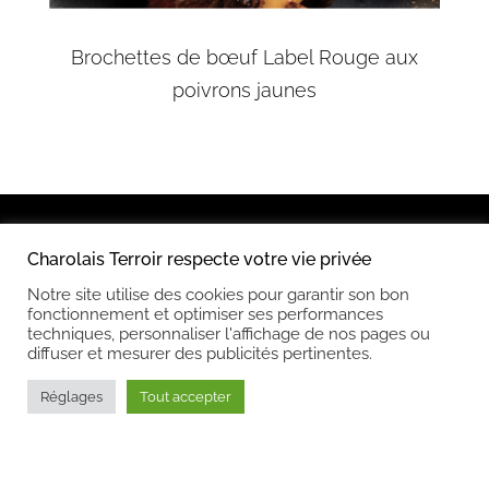
Brochettes de bœuf Label Rouge aux
poivrons jaunes
Charolais Terroir respecte votre vie privée
Notre site utilise des cookies pour garantir son bon
Nous
fonctionnement et optimiser ses performances
contacter
techniques, personnaliser l'affichage de nos pages ou
diffuser et mesurer des publicités pertinentes.
Réglages
Tout accepter
Tél – 04 77 68 43 37
Nous trouver