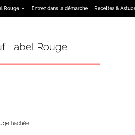
el Rouge
Entrez dans la démarche
Recettes & Astuc
f Label Rouge
ouge hachée