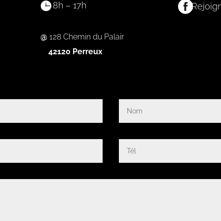
8h – 17h
Rejoig
@
128 Chemin du Palair
42120 Perreux