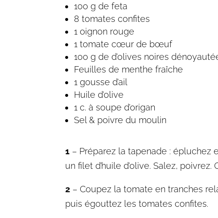
100 g de feta
8 tomates confites
1 oignon rouge
1 tomate cœur de bœuf
100 g de d’olives noires dénoyauté
Feuilles de menthe fraîche
1 gousse d’ail
Huile d’olive
1 c. à soupe d’origan
Sel & poivre du moulin
1
– Préparez la tapenade : épluchez e
un filet d’huile d’olive. Salez, poivre
2
– Coupez la tomate en tranches rela
puis égouttez les tomates confites.