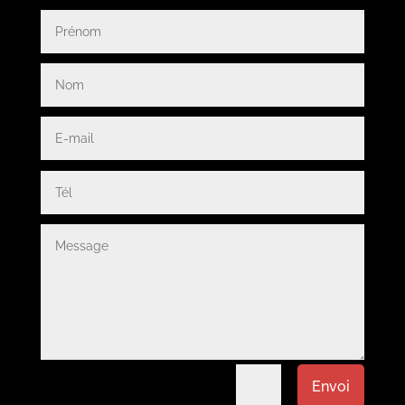
=
5 + 6
Envoi