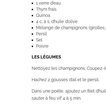
1 verre d’eau
Thym frais
Quinoa
4 c. à s. d’huile d’olive
Mélange de champignons (girolles,
Persil
Sel
Poivre
LES LÉGUMES
Nettoyez les champignons. Coupez-l
Hachez 2 gousses d’ail et le persil.
Dans une poêle, ajoutez un filet d’huil
sauter à feu vif 4 à 5 min.