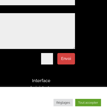
=
11 + 9
Envoi
Interface
administrateur
Réglages
Tout accepter