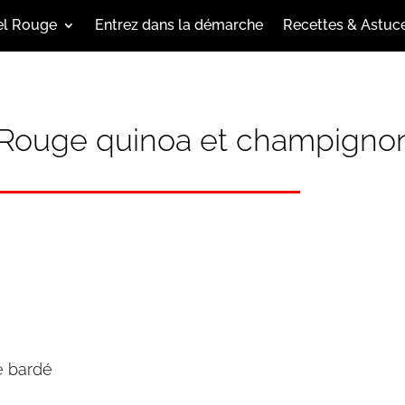
el Rouge
Entrez dans la démarche
Recettes & Astuc
 Rouge quinoa et champigno
e bardé