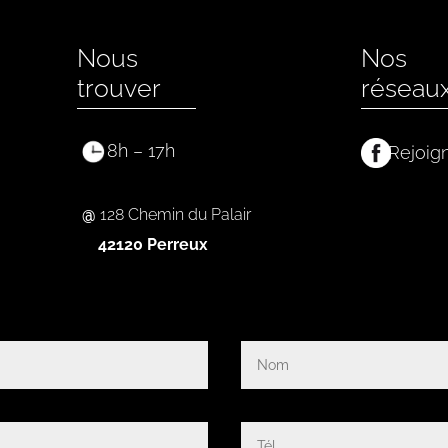
Nous
Nos
trouver
réseau
8h – 17h
Rejoig
@
128 Chemin du Palair
42120 Perreux